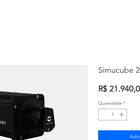
HOME
ABOUT
L
Simucube 2
R$ 21.940,
Quantidade
*
Adic