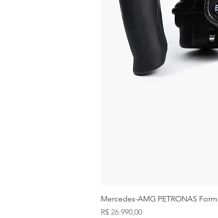
Mercedes-AMG PETRONAS Form
Preço
R$ 26.990,00