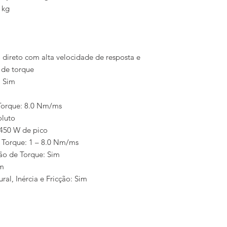
 kg
direto com alta velocidade de resposta e
 de torque
: Sim
Torque: 8.0 Nm/ms
oluto
 450 W de pico
o Torque: 1 – 8.0 Nm/ms
ão de Torque: Sim
im
al, Inércia e Fricção: Sim