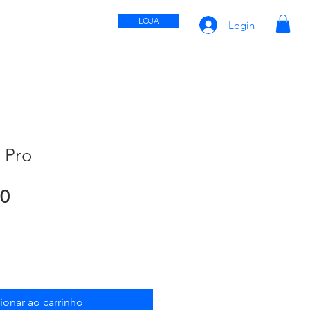
LOJA
Login
OCAÇÃO
CONTATO
 Pro
Preço
00
ionar ao carrinho